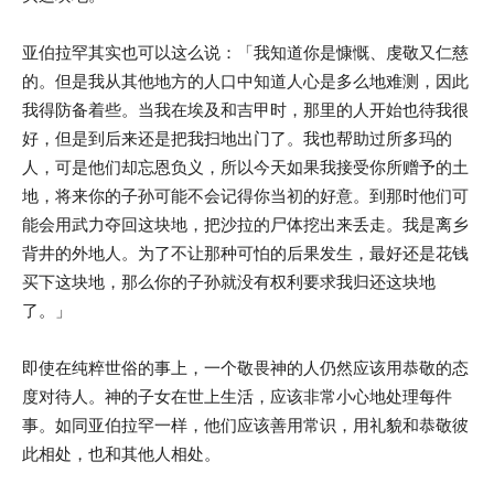
亚伯拉罕其实也可以这么说：「我知道你是慷慨、虔敬又仁慈
的。但是我从其他地方的人口中知道人心是多么地难测，因此
我得防备着些。当我在埃及和吉甲时，那里的人开始也待我很
好，但是到后来还是把我扫地出门了。我也帮助过所多玛的
人，可是他们却忘恩负义，所以今天如果我接受你所赠予的土
地，将来你的子孙可能不会记得你当初的好意。到那时他们可
能会用武力夺回这块地，把沙拉的尸体挖出来丢走。我是离乡
背井的外地人。为了不让那种可怕的后果发生，最好还是花钱
买下这块地，那么你的子孙就没有权利要求我归还这块地
了。」
即使在纯粹世俗的事上，一个敬畏神的人仍然应该用恭敬的态
度对待人。神的子女在世上生活，应该非常小心地处理每件
事。如同亚伯拉罕一样，他们应该善用常识，用礼貌和恭敬彼
此相处，也和其他人相处。