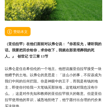
赞助本文
（亚伯拉罕）在他们面前对以弗仑说：『你若应允，请听我的
话。我要把田价给你，求你收下，我就在那里埋葬我的死
人。』 创世记 廿三章 13节
以弗仑是住在希伯伦的一个地主。他想说服亚伯拉罕接受一块
他赠予的土地。以弗仑的意思是：「这么小的事，不应该成为
我们中间的任何拦阻。你是神眼中的王子，而我是有钱的地
主，即使你付给我一大笔钱买那块地，这笔钱对我也没有什
么。」这是对作先知和教师的亚伯拉罕很大的敬意。但是亚伯
拉罕使用他的常识，诚恳地拒绝了，他宁愿付出合理的代价来
买这块地。