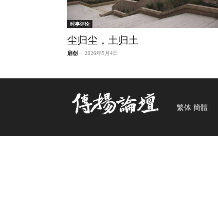
时事评论
尘归尘，土归土
启创
-
2026年5月4日
繁体
簡體