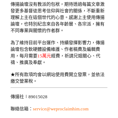
傳揚論壇沒有教派的包袱，期待透過每篇文章激
發更多基督徒思考信仰與社會的關係，不斷重新
理解上主在這個世代的心意。感謝上主使用傳揚
論壇，也特別紀念來自各年齡層、各宗派，擁有
不同專業與關懷的作者群。
為了維持目前平台運作、持續發揮影響力，傳揚
論壇包含軟硬體設備維護、作者稿費及編輯費
用，每月需要
15萬元
經費，祈請兄姐關心、代
禱、推廣及奉獻。
★所有款項均會以網站使用費開立發票，並依法
繳交營業稅。
傳揚社∣89015028
聯絡信箱：
service@weproclaimhim.com