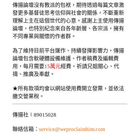
傳揚論壇沒有教派的包袱，期待透過每篇文章激
發更多基督徒思考信仰與社會的關係，不斷重新
理解上主在這個世代的心意。感謝上主使用傳揚
論壇，也特別紀念來自各年齡層、各宗派，擁有
不同專業與關懷的作者群。
為了維持目前平台運作、持續發揮影響力，傳揚
論壇包含軟硬體設備維護、作者稿費及編輯費
用，每月需要
15萬元
經費，祈請兄姐關心、代
禱、推廣及奉獻。
★所有款項均會以網站使用費開立發票，並依法
繳交營業稅。
傳揚社∣89015028
聯絡信箱：
service@weproclaimhim.com