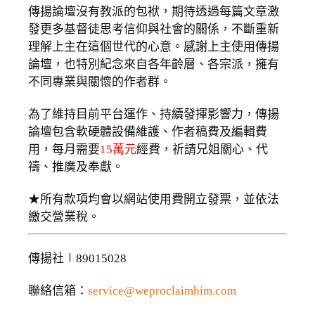
傳揚論壇沒有教派的包袱，期待透過每篇文章激
發更多基督徒思考信仰與社會的關係，不斷重新
理解上主在這個世代的心意。感謝上主使用傳揚
論壇，也特別紀念來自各年齡層、各宗派，擁有
不同專業與關懷的作者群。
為了維持目前平台運作、持續發揮影響力，傳揚
論壇包含軟硬體設備維護、作者稿費及編輯費
用，每月需要
15萬元
經費，祈請兄姐關心、代
禱、推廣及奉獻。
★所有款項均會以網站使用費開立發票，並依法
繳交營業稅。
傳揚社∣89015028
聯絡信箱：
service@weproclaimhim.com