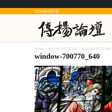
2026年8月7日
Home
window-700770_640
window-700770_640
window-700770_640