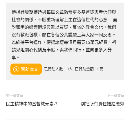
傳揚論壇期待透過每篇文章激發更多基督徒思考信仰與
社會的關係，不斷重新理解上主在這個世代的心意。 面
對艱困的媒體環境與難以質疑、反省的教會文化，我們
沒有教派包袱，願在各個公共議題上與大家一同反思。
為維持平台運作，傳揚論壇每個月需要15萬元經費，祈
請兄姐關心代禱及奉獻，與我們同行，並向更多人分
享。
已贊助人數：0人
已贊助金額：0元
贊助本文
前一篇文章
下一篇文章
民主精神中的基督教元素-3
別把所有責任推給魔鬼