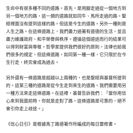
生命中有很多種不同的道路。首先，是用腳走過從一個地方到
另一個地方的路，這一類的道路就如同牛、馬所走過的路。聖
經裡面沒有提到這樣的路。但這是今生的道路。另外一種則是
人生之路。在這條道路上，我們盡力過著有道德的生活，並且
盡力維護政府、和平榮譽與秩序。遵循這個道途而行的結果可
以得到財富與尊敬。哲學家提供我們很好的原則，法律也給我
們很多的規定，但這條道路，如同第一種一樣，它只限於在今
生行走，終究會成為過去。
另外還有一條道路是超越以上兩種的，也是聖經與基督所提到
的。這第三種的道路是從今生走到來生的道路。我們需要用另
一種方法來走這條道路。在這裡，基督告訴我們：「當你用信
心來到我面前時，你就是走對了路。這條道路是可靠的，絕不
會引你走上歧途。」
《信心日引》是根據馬丁路德著作所編成的每日靈修書。