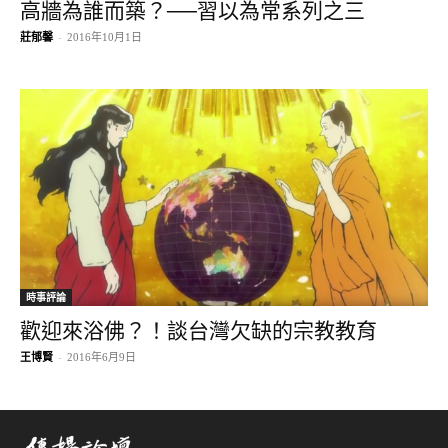
高牆為誰而築？──習以為常系列之三
莊郁馨
-
2016年10月1日
時事評論
歡迎來浴佛？！談台灣欠缺的宗教教育
王博賢
-
2016年6月9日