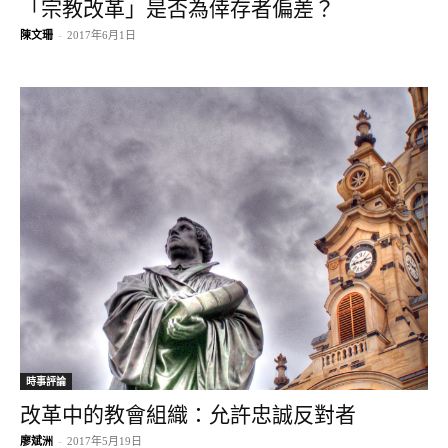
「宗教改革」是否為倖存者偏差？
陳文珊
-
2017年6月1日
時事評論
改革中的教會組織：允許忠誠反對者
廖斌洲
-
2017年5月19日