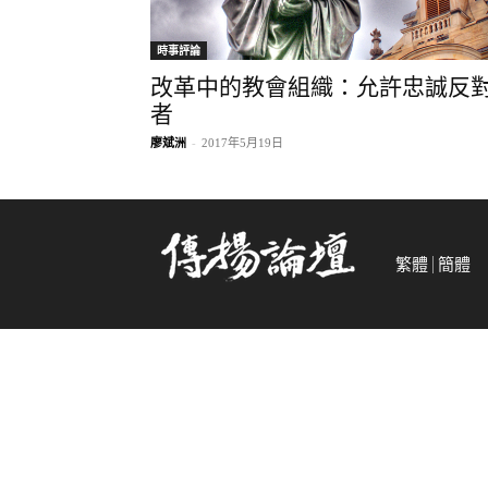
時事評論
改革中的教會組織：允許忠誠反
者
廖斌洲
-
2017年5月19日
繁體
簡體