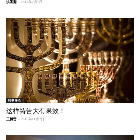
洪圣斐
-
2017年2月7日
时事评论
这样祷告大有果效！
王博贤
-
2016年11月2日