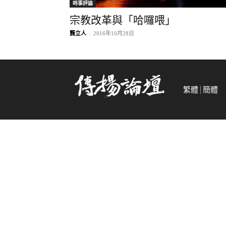
時事評論
宗教改革與「哈囉喂」
龔立人
-
2016年10月28日
繁體
簡體