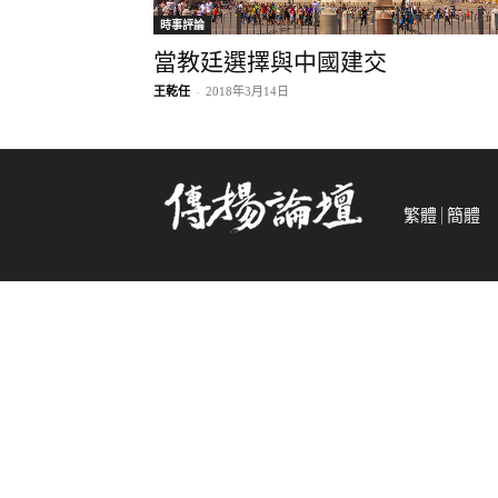
時事評論
當教廷選擇與中國建交
王乾任
-
2018年3月14日
繁體
簡體