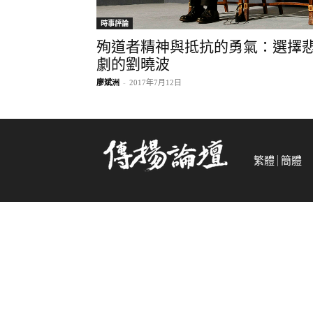
時事評論
殉道者精神與抵抗的勇氣：選擇
劇的劉曉波
廖斌洲
-
2017年7月12日
繁體
簡體