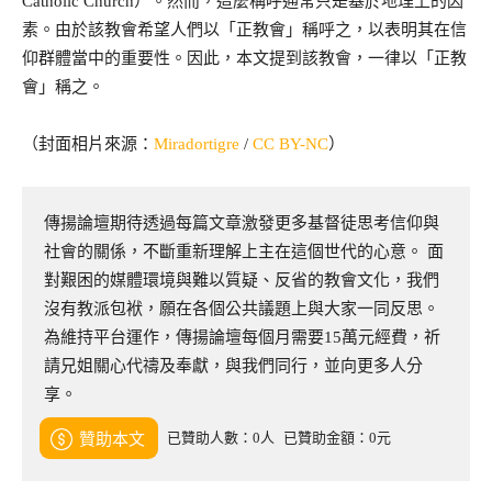
Catholic Church）。然而，這麼稱呼通常只是基於地理上的因
素。由於該教會希望人們以「正教會」稱呼之，以表明其在信
仰群體當中的重要性。因此，本文提到該教會，一律以「正教
會」稱之。
（封面相片來源：
Miradortigre
/
CC BY-NC
）
傳揚論壇期待透過每篇文章激發更多基督徒思考信仰與
社會的關係，不斷重新理解上主在這個世代的心意。 面
對艱困的媒體環境與難以質疑、反省的教會文化，我們
沒有教派包袱，願在各個公共議題上與大家一同反思。
為維持平台運作，傳揚論壇每個月需要15萬元經費，祈
請兄姐關心代禱及奉獻，與我們同行，並向更多人分
享。
已贊助人數：0人
已贊助金額：0元
贊助本文