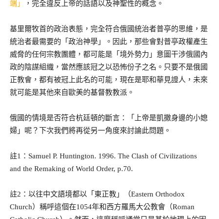
端」
，完全違反上帝的話語以及神聖性的概念。
基里爾牧首的政治表態，完全符合俄國統治者普亭的思維，是
統治者最需要的「政治神學」。因此，那些會對普亭政權產生
威脅的任何宗教團體，都可能是「境外勢力」意圖干涉俄國內
政的陰謀組織，當然應該冠之以恐怖份子之名。只要不是俄國
正教會，都有被冠上此名的可能，現在是耶和華見證人，未來
就可能是其他來自歐美的基督教教派。
俄國的情境是否符合杭廷頓的斷言：「上帝是凱撒身邊的小媳
婦」呢？下次我們將再從另一角度來討論此問題。
註1：Samuel P. Huntington. 1996. The Clash of Civilizations
and the Remaking of World Order, p.70.
註2：以往中文語境都以「東正教」（Eastern Orthodox
Church）稱呼這個在1054年和西方羅馬大公教會（Roman