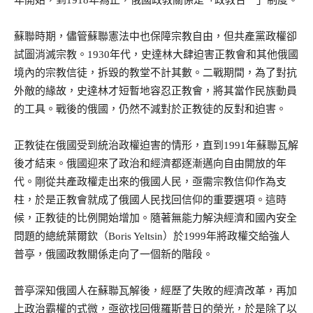
年開始，到1918年為止，俄國政教關係是「政教合一」制度。
蘇聯時期，儘管蘇聯憲法中也保障宗教自由，但共產黨政權卻
試圖消滅宗教。1930年代，史達林大肆迫害正教會和其他俄國
境內的宗教信徒，拆毀的教堂不計其數。二戰期間，為了對抗
外敵的緣故，史達林才短暫地容忍正教會，將其當作民族動員
的工具。戰後的俄國，仍然不減對於正教徒的反對和迫害。
正教徒在俄國受到統治政權迫害的情形，直到1991年蘇聯瓦解
後才結束。俄國迎來了政治和經濟都逐漸邁向自由開放的年
代。剛從共產政權走出來的俄國人民，亟需宗教信仰作為支
柱，於是正教會就成了俄國人民找回信仰的重要選項。這時
候，正教徒的比例開始增加。隨著無能力解決經濟和國內安全
問題的總統葉爾欽（Boris Yeltsin）於1999年將政權交給強人
普亭，俄國政教關係走向了一個新的階段。
普亭深知俄國人在蘇聯瓦解後，經歷了失敗的經濟改革，再加
上政治霸權的式微，亟欲找回俄羅斯昔日的榮光，於是除了以