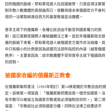
回到俄國的脈絡，耶和華見證人在該國被禁，只是這項法案管
制宗教少數團體的首部曲而已，很難保證未來俄國官方不會利
用同一法案取締源自西方的基督教福音派團體。
普亭主政下的俄羅斯，各種公民自由不斷受到國家權力的限
制，這已是飽受國際人權組織關注之事。從近年俄羅斯政治發
展的脈絡下來看，耶和華見證人被俄國官方當作非法組織，其
中只有極小的比例是因為該國司法部所指控的內容（威脅俄國
秩序），主要是因為：該宗教團體不受到普亭主政下俄國政府
的控制。
被國家收編的俄羅斯正教會
在俄羅斯聯邦憲法（1993年制訂）第14條是關於宗教自由的規
定。該條第一項寫道：「俄羅斯聯邦應該是一個世俗國家。沒
有宗教可以被設立為國家宗教或是必須強制信仰的。」第二項
寫道：「宗教結社必須和國家分離，同時在法律之前應該平