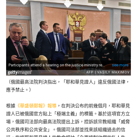
（俄國最高法院判決指出，「耶和華見證人」違反俄國法律，
應予禁止。）
根據
《華盛頓郵報》報導
，在判決公布的前幾個月，耶和華見
證人已被俄國官方貼上「極端主義」的標籤。基於這項官方立
場，俄國司法部向最高法院提出上訴，控訴該宗教組織「威脅
公共秩序和公共安全」。俄國司法部並找來該組織過去的信