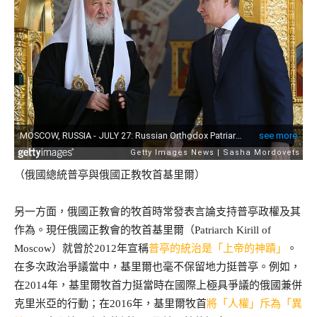
（俄國總統普亭與俄國正教牧首基里爾）
另一方面，俄國正教會的牧首時常發表言論支持普亭政權及其
作為。現任俄國正教會的牧首基里爾（Patriarch Kirill of
Moscow）就曾於2012年宣稱
普亭的統治是「上帝的神蹟」
。
在多次政治爭議當中，基里爾也毫不保留地力挺普亭。例如，
在2014年，基里爾牧首力挺當時在國際上極具爭議的俄國兼併
克里米亞的行動；在2016年，基里爾牧首
將「人權」斥為「異