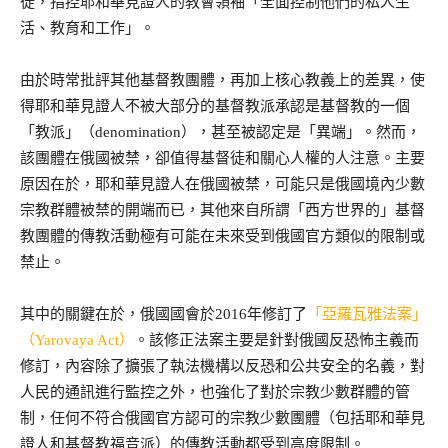
徒，指控耶和華見證人的教會領袖「全面控制他們的私人生
活、教育和工作」。
由於時常批評其他基督教團體，再加上核心教義上的差異，使
得耶和華見證人不被大部分的基督教派承認是基督教的一個
「教派」（denomination），甚至被認定是「異端」。然而，
該團體在俄國被禁，卻值得基督徒和關心人權的人注意。主要
原因在於，耶和華見證人在俄國被禁，可能只是俄國境內少數
宗教群體被禁的開端而已，其他來自所謂「西方世界的」基督
教團體的傳教活動極有可能在未來受到俄國官方類似的限制或
禁止。
其中的關鍵在於，俄國國會於2016年修訂了
「亞羅瓦雅法案」
（Yarovaya Act）
。該修正法案主要是針對俄國反恐怖主義而
修訂，內容除了擴張了執法機構以反恐和公共安全的名義，對
人民的通訊進行監控之外，也強化了對於宗教少數群體的管
制，任何不符合俄國官方認可的宗教少數團體（包括耶和華見
證人和基督教福音派）的傳教活動都受到高度限制。