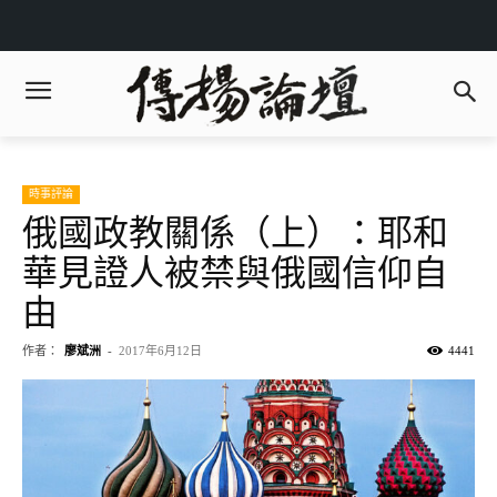
時事評論
俄國政教關係（上）：耶和
華見證人被禁與俄國信仰自
由
作者：
廖斌洲
-
2017年6月12日
4441