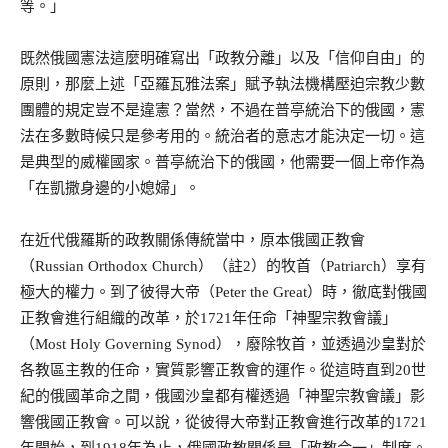
等。」
既然俄國憲法這麼明確寫出「政教分離」以及「信仰自由」的
原則，那麼上述「亞羅瓦雅法案」賦予執法機構壓迫宗教少數
團體的規定豈不是違憲？當然，不過在普亭統治下的俄國，憲
法在多數時候只是參考用的。統治者的意志才能決定一切。這
是典型的威權國家。普亭統治下的俄國，他需要一個上帝作為
「在凱撒身邊的小媳婦」。
在近代俄羅斯的政教關係傳統當中，原本俄國正教會
（Russian Orthodox Church）（註2）的牧首（Patriarch）享有
極大的權力。到了彼得大帝（Peter the Great）時，徹底對俄國
正教會進行組織的改革，於1721年任命「神聖宗教會議」
（Most Holy Governing Synod），廢除牧首，並透過沙皇對於
各教區主教的任命，實質影響正教會的運作。從這時直到20世
紀的俄國革命之間，俄國沙皇都有權透過「神聖宗教會議」影
響俄國正教會。可以說，從彼得大帝對正教會進行改革的1721