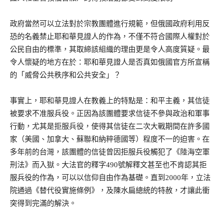
政府當然可以立法對於宗教團體進行規範，但俄國政府利用反
恐的名義禁止耶和華見證人的作為，不僅不符合國際人權對於
公民自由的標準，其取締該組織的理由更是令人高度質疑。最
令人懷疑的地方在於：耶和華見證人是否真如俄國官方所宣稱
的「威脅公共秩序和公共安全」？
事實上，耶和華見證人在教義上的特點是：和平主義，其信徒
被要求不准服兵役。正因為該團體要求信徒不參與政治和軍事
行動，尤其是拒服兵役，使得其信徒在二次大戰期間在許多國
家（美國、加拿大、蘇聯和納粹德國等）程度不一的迫害。在
多年前的台灣，該團體的信徒曾因拒服兵役觸犯了《陸海空軍
刑法》而入獄。大法官的釋字490號解釋文甚至也不肯認其拒
服兵役的作為，可以以信仰自由作為基礎。直到2000年，立法
院通過《替代役實施條例》，及陳水扁總統的特赦，才讓此衝
突得到完滿的解決。