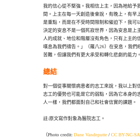
我的信心從不堅強。我相信上主，因為祂給予
間。上主在每一天創造後會說，有晚上，有早
是重點，而是在不受時間限制和催迫下，我可
決定的安息不是一個死寂世界，因為安息是上
人的成就、地位和階層沒有角色，只有上主的
嘆息為我們禱告。」（羅八26）在安息，我們
苦難，但讓我們有更大承受和轉化悲劇的能力
總結
對一個從事關懷病患者的志工來說，我以上對
志工的優勢也可能是它的弱點，因為它本身的
人一樣，我們都面對自己和社會信實的課題。
註:原文寫作對象為醫院志工。
（
Photo credit:
Dane Vandeputte
/
CC BY-NC-SA