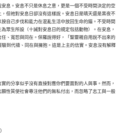
我安息。安息不只是休息之意，更是一個不受時間決定的空
上，但祂對安息日卻沒有這樣說。安息日是晴天還是黑夜不
以按自己步伐和能力在混亂生活中放回生命的錨。不受時間
主為眾生所設（十誡對安息日的規定包括動物）。在安息，
信任、寬恕與同在。保羅說得好，「聖靈親自用說不出來的
經驗到代禱、同在與擁抱。這是上主的信實。安息沒有解釋
。
信實的分享似乎沒有直接對應你們要面對的人與事。然而，
志願性質使社會專注他們的無私付出，而忽略了志工與一般
）