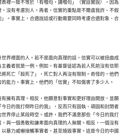
謂表裡一致不等於「有嗰句，講嗰句」（實話實說），因為
發，沒有考慮別人。再者，信實的重點是不爾虞我詐、不假
句」。事實上，合適說話或行動需要同時考慮合適對象、合
計世界裡面的人。若不是面向真理的話，信實可以被扭曲成
旨主義者就是一例。例如，有基督徒認為若人死前沒有信耶
已將死亡「殺死了」，死亡對人再沒有限制。奇怪的，他們
音的能力。事實上，他們的「信實」不知傷害了多少人。
沒有擁有真理。相反，他願意對事實和更好理由開放，並願
「今日的我打倒昨日的我」，反而只有固執、頑固和封閉者
的世界停止某段時空。或許，我們不滿意那些「今日的我打
者，與一個勇敢和謙卑面向真理的人無關。相反，一個沒有
、以暴力威嚇接觸事實者，甚至燒毀事實。這是今日的中國