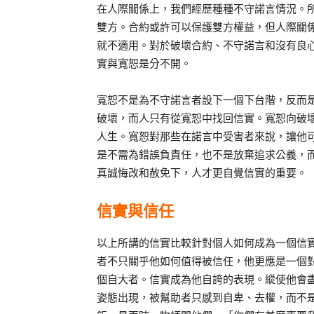
在人際關係上，我們經歷種種不守諾言情況。
雙方。合約或許可以保護雙方權益，但人際關
就不適用。對於破壞合約、不守諾言和沒有良
實與寬恕是分不開。
寬恕不是為不守諾言者設下一個下台階，反而
破壞，而人只有從寬恕中找回信實。寬恕向破
人生。寬恕對那些在諾言中受害者來說，讓他
是不需為錯誤負責任，也不是放棄追求公義，
真誠悔改和赦免下，人才更自覺信實的重要。
信實與信任
以上所講的信實比較針對個人如何成為一個信
者不只關乎他如何值得被信任，他更應是一個
個自大者。信實成為他自誇的表現。縱使他會
姿態出現，被幫助者只感到自卑、去權，而不