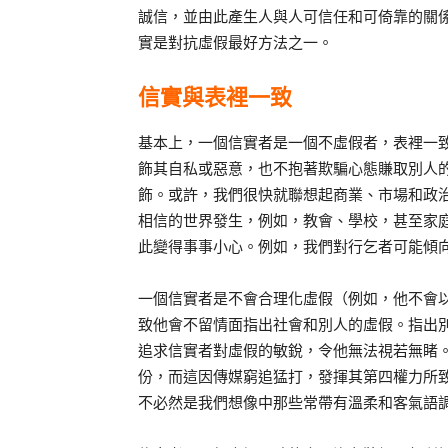
誠信，並由此產生人與人可信任和可倚靠的關
實是對抗虛假最好方法之一。
信實與表裡一致
基本上，一個信實者是一個不虛假者，表裡一
飾其自私或惡意，也不抱著欺騙心態賺取別人
飾。或許，我們很快就聯想起商業、市場和政
相信的世界發生，例如，教會、學校，甚至家
此變得事事小心。例如，我們對行乞者可能傾
一個信實者是不會合理化虛假（例如，他不會
致他會不留情面指出社會和別人的虛假。指出
追求信實者對虛假的敏銳，令他無法視若無睹
份，而這因傳媒窮追猛打，發揮其第四權力所
不必然是我們想像中那些常帶有溫柔和客氣語