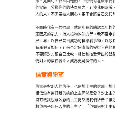
飯。見面時，牧師問他們，「你們有甚麼事要
們食飯，分擔你們的侍奉壓力。」按我朋友說
人的人，不需要被人關心，更不會將自己交托
不同時代有一共通處，就是年長的總認為年輕
頭醒尾的能力、待人接物的能力等。我不否定
己世界，以自己昔日成功的標準看事物，以致
有產假又如何？」來否定侍產假的安排。在他
不要將對方跟自己比較、相信和接受青出於藍
們對人的信任會令人成為更可信任的人。
信實與盼望
信實是對別人的信任，也是對上主的信靠。對
相信沒有醫好我的病的上主仍然是愛？對上主
沒有救我脫離凶惡的上主仍然聽我們禱告？接
救你內子出死入生的上主？」「你如何對上主