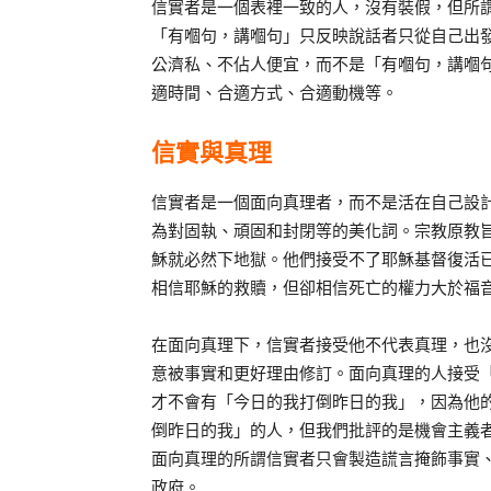
信實者是一個表裡一致的人，沒有裝假，但所
「有嗰句，講嗰句」只反映說話者只從自己出
公濟私、不佔人便宜，而不是「有嗰句，講嗰
適時間、合適方式、合適動機等。
信實與真理
信實者是一個面向真理者，而不是活在自己設
為對固執、頑固和封閉等的美化詞。宗教原教
穌就必然下地獄。他們接受不了耶穌基督復活
相信耶穌的救贖，但卻相信死亡的權力大於福
在面向真理下，信實者接受他不代表真理，也
意被事實和更好理由修訂。面向真理的人接受
才不會有「今日的我打倒昨日的我」，因為他
倒昨日的我」的人，但我們批評的是機會主義
面向真理的所謂信實者只會製造謊言掩飾事實
政府。