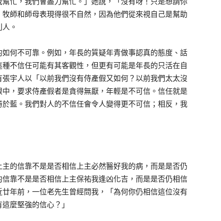
我幫忙，我們會盡力幫忙。」她說，「沒有呀！只是想請你
，牧師和師母表現得很不自然，因為他們從來視自己是幫助
別人。
的如何不可靠。例如，年長的質疑年青做事認真的態度、話
這種不信任可能有其客觀性，但更有可能是年長的只活在自
有張宇人以「以前我們沒有侍產假又如何？以前我們太太沒
眼中，要求侍產假者是貪得無厭，年輕是不可信。信任就是
勝於藍。我們對人的不信任會令人變得更不可信；相反，我
上主的信靠不是是否相信上主必然醫好我的病，而是是否仍
的信靠不是是否相信上主保祐我逢凶化吉，而是是否仍相信
近廿年前，一位老先生曾經問我，「為何你仍相信這位沒有
有這麼堅強的信心？」