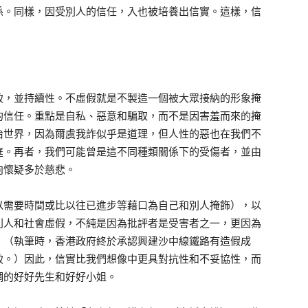
係。同樣，因受別人的信任，入也被培養出信實。這樣，信
致，並持續性。不虛假就是不製造一個被大眾接納的形象掩
的信任。重點是自私、惡意和騙取，而不是因害羞而來的掩
治世界，因為爾虞我詐似乎是道理，但人性的惡也在我們不
庭。再者，我們可能曾是這不同種類關係下的受傷者，並由
向懷疑多於慈悲。
以需要時間或比以往已進步等藉口為自己和別人掩飾），以
別人和社會虛假，不純是因為批評者是受害者之一，更因為
。（執筆時，香港政府終於承認興建沙中線鐵路有造假成
致。）因此，信實比我們想像中更具對抗性和不妥協性，而
調的好好先生和好好小姐。