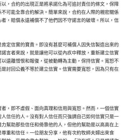
所以，合約的出現正是將承諾化為可追討責任的條文，保障
係不可能全靠合約解決。簡單來說，合約在人際的親密關係
心者，賠償永遠補償不了他們因不守諾言的破壞。所以，信
是肯定信實的寶貴。即沒有甚麼可補償人因失信製造出來的
壞諾言者來說，就是讓他可以從內疚中釋放，重新建立信實
可以遠離憎恨和報復，從被動轉為主動，保持信實。寬恕不
而是討回公義不等於建立信實。信實需要寬恕，因為只有在
實者，即不虛假、面向真理和信用與寬恕。然而，一個信實
對人信任的人。沒有對人信任而只強調自己如何信實只是一
盡力幫助那些信任和倚靠他的人，但他的幫助是以高高在上
是尊重和信任。一位朋友分享，他有次約牧師夫婦出來食