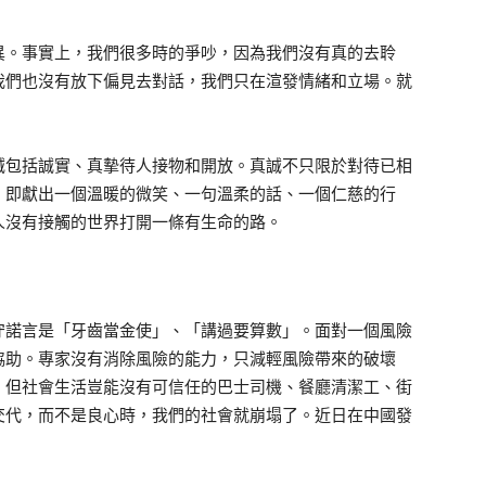
異。事實上，我們很多時的爭吵，因為我們沒有真的去聆
我們也沒有放下偏見去對話，我們只在渲發情緒和立場。就
誠包括誠實、真摰待人接物和開放。真誠不只限於對待已相
，即獻出一個溫暖的微笑、一句溫柔的話、一個仁慈的行
人沒有接觸的世界打開一條有生命的路。
守諾言是「牙齒當金使」、「講過要算數」。面對一個風險
協助。專家沒有消除風險的能力，只減輕風險帶來的破壞
，但社會生活豈能沒有可信任的巴士司機、餐廳清潔工、街
交代，而不是良心時，我們的社會就崩塌了。近日在中國發