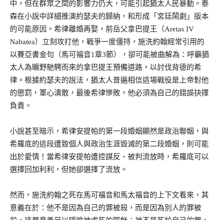
中，但在群眾之間的影響力仍大，可能引起猶太人民暴動。泰
森在小說中詳細推演約瑟夫的歸納，和形成「宮廷鬧劇」版本
的可能原因。希律離婚再娶，前岳父拿巴提王（Aretas IV
Nabatea）立刻攻打他，戰爭一度僵持，施洗約翰經常引用的
以賽亞書金句（馬可福音1章3節），卻可能被曲解為：呼籲猶
太人為曠野馳騁而來的拿巴提王預備道路，以討伐背德的希
律。根據約瑟夫的說法，猶太人普遍相信這場戰役是上帝對他
的懲罰，軍心潰散，最後希律慘敗，他必須為自己的錯誤抉擇
負責。
小說甚至暗示，希律安提帕的第一段婚姻顯然是政治聯姻，與
希羅底的這段遭致個人與政治生涯毀滅的第二段婚姻，則可能
出於愛情！當希律安提帕遭控謀反、被判流放時，希羅底可以
選擇回加利利，但她卻選擇了流放。
然而，施洗約翰之死在馬可福音和馬太福音的上下文看來，其
意義在於：他不是因為自己的罪被殺，而是因為別人的罪被