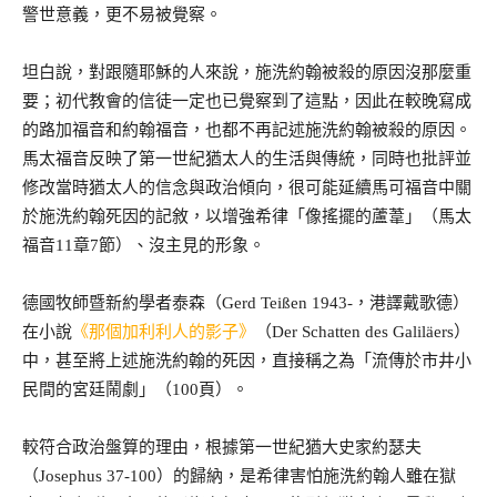
警世意義，更不易被覺察。
坦白說，對跟隨耶穌的人來說，施洗約翰被殺的原因沒那麼重
要；初代教會的信徒一定也已覺察到了這點，因此在較晚寫成
的路加福音和約翰福音，也都不再記述施洗約翰被殺的原因。
馬太福音反映了第一世紀猶太人的生活與傳統，同時也批評並
修改當時猶太人的信念與政治傾向，很可能延續馬可福音中關
於施洗約翰死因的記敘，以增強希律「像搖擺的蘆葦」（馬太
福音11章7節）、沒主見的形象。
德國牧師暨新約學者泰森（Gerd Teißen 1943-，港譯戴歌德）
在小說
《那個加利利人的影子》
（Der Schatten des Galiläers）
中，甚至將上述施洗約翰的死因，直接稱之為「流傳於市井小
民間的宮廷鬧劇」（100頁）。
較符合政治盤算的理由，根據第一世紀猶大史家約瑟夫
（Josephus 37-100）的歸納，是希律害怕施洗約翰人雖在獄