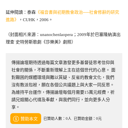
延伸閱讀：泰森
《福音書與初期教會政治──社會修辭的研究
進路》
，CUHK，2006。
（封面相片來源：unanochenlaopera；2009年於巴塞隆納演出
理查˙史特勞斯歌劇《莎樂美》劇照）
傳揚論壇期待透過每篇文章激發更多基督徒思考信仰與
社會的關係，不斷重新理解上主在這個世代的心意。 面
對艱困的媒體環境與難以質疑、反省的教會文化，我們
沒有教派包袱，願在各個公共議題上與大家一同反思。
為維持平台運作，傳揚論壇每個月需要15萬元經費，祈
請兄姐關心代禱及奉獻，與我們同行，並向更多人分
享。
已贊助人數：0人
已贊助金額：0元
贊助本文