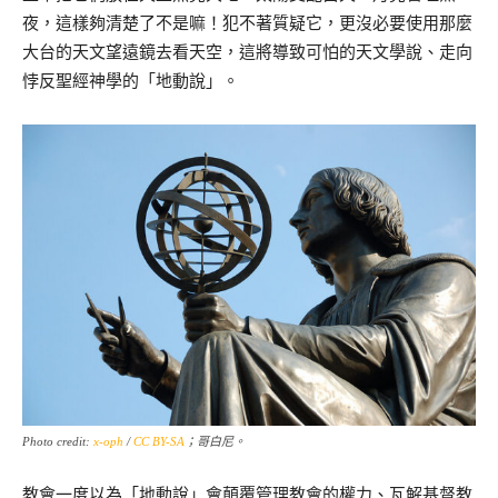
夜，這樣夠清楚了不是嘛！犯不著質疑它，更沒必要使用那麼
大台的天文望遠鏡去看天空，這將導致可怕的天文學說、走向
悖反聖經神學的「地動說」。
Photo credit:
x-oph
/
CC BY-SA
；哥白尼。
教會一度以為「地動說」會顛覆管理教會的權力、瓦解基督教