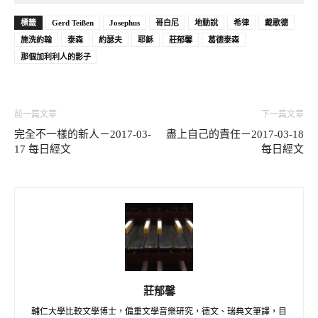
標籤
Gerd Teißen
Josephus
哥白尼
地動說
希律
戴歌德
施洗約翰
泰森
約瑟夫
耶穌
莊郁馨
葛德泰森
那個加利利人的影子
前一篇文章
下一篇文章
完全不一樣的新人－2017-03-
盡上自己的責任－2017-03-18
17 每日經文
每日經文
莊郁馨
輔仁大學比較文學博士，偏重文學音樂研究，德文、瑞典文筆譯，目