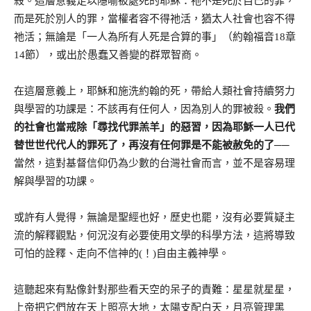
殺。這層意義足以隱喻被處死的耶穌：祂不是死於自己的罪，
而是死於別人的罪，當權者容不得祂活，猶太人社會也容不得
祂活；無論是「一人為所有人死是合算的事」（約翰福音18章
14節），或出於愚蠢又善變的群眾智商。
在這層意義上，耶穌和施洗約翰的死，帶給人類社會持續努力
與學習的功課是：不該再有任何人，因為別人的罪被殺。
我們
的社會也當戒除「尋找代罪羔羊」的惡習，因為耶穌一人已代
替世世代代人的罪死了，再沒有任何罪是不能被赦免的了
──
當然，這對基督信仰仍為少數的台灣社會而言，並不是容易理
解與學習的功課。
或許有人覺得，無論是聖經也好，歷史也罷，沒有必要質疑主
流的解釋觀點，何況沒有必要使用文學的科學方法，這將導致
可怕的詮釋、走向不信神的(！)自由主義神學。
這聽起來有點像針對那些看天空的呆子的責難：星星就星星，
上帝把它們放在天上照亮大地，太陽支配白天，月亮管理黑