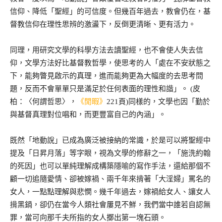
信仰、降低「聖經」的可信度。但幾百年過去，教會仍在，基
督教信仰在理性思辨的激盪下，反倒更清晰、更有活力。
同理，用研究文學的科學方法去讀聖經，也不會使人失去信
仰，文學方法好比基督教哲學，使思考的人「處在不安狀態之
下，能夠瞥見啟示的真理，進而能夠更為大幅度的去思考問
題，反而不會單單只是滿足於任何表面的理性和諧」。 (皮
柏：〈何謂哲思〉，
《閒暇》
221頁)同樣的，文學也因「勤於
與基督真理對位唱和，而更豐富自己的內涵」。
既然「地動說」已成為廣泛被接納的常識，於是可以將聖經中
提及「日昇月落」等字眼，視為文學的修辭之一，「施洗約翰
的死因」也可以單純理解成構築隱喻的寫作手法，還給那個不
顧一切追隨愛情、卻被嫁禍、兩千年來揹著「大淫婦」罵名的
女人，一點點理解與悲憫。幾千年過去，嫁禍給女人、讓女人
揹黑鍋，卻仍在當今人類社會屢見不鮮，我們當中誰若自認無
罪，當可向那千夫所指的女人擲出第一塊石頭。