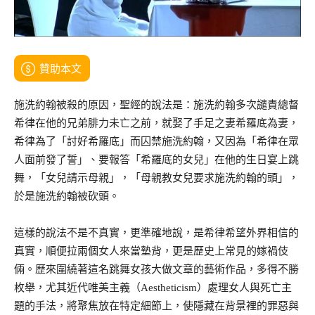
贊助本文
施洗約翰被殺的原因，聖經的說法是：施洗約翰多次譴責總督
希律在他的兄弟腓力未亡之前，就娶了手足之妻希羅底為妻，
希律為了「討好希羅底」而囚禁施洗約翰，又因為「希律在眾
人面前發了誓」、要報答「希羅底的女兒」在他的生日宴上跳
舞，「女兒請示母親」，「母親教女兒要求施洗約翰的頭」，
於是施洗約翰被砍頭。
這樣的說法不是不真實，更準確地說，是希律希望外界相信的
真實，順便拉兩個女人來當墊背，更是歷史上常見的嫁禍伎
倆。歷來圍繞著這名跳舞女孩大做文章的藝術作品，多得不勝
枚舉，尤其近代唯美主義（Aestheticism）處理女人與死亡主
題的手法，將聚焦放在特定細節上，使隱藏在背景裡的罪惡與