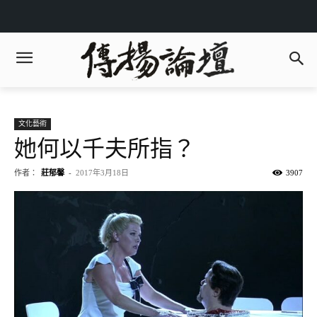
文化藝術
她何以千夫所指？
作者：
莊郁馨
-
2017年3月18日
3907