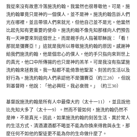
我從來沒有故意冷落施洗約翰。我當然也很尊敬他。可是，施
洗約翰畢竟只是神的一個僕人，並不是神。施洗約翰告訴人們
光在哪裡，並且帶領人們來就光，但他自己並不是光。他當然
比起先知有更重要的使命。施洗約翰不像先知那樣向人們預告
有一天神要來到這個世上，而是親手向人指著耶穌說：「看！
那就是彌賽亞！」這就是我所以尊敬施洗約翰的原因。感謝神
給我們施洗約翰，他是個忠心的僕人，他的手只指向來到世上
的真光，他口中所傳揚的也只是神的羔羊。可是我沒有指望施
洗約翰來拯救我。我一點都不能倚靠他聖潔、刻苦的生活以及
好行為。施洗約翰向人們承認他不是彌賽亞（約三28），但說
到基督時，他說：「他必興旺，我必衰微。」（約三30）
基督說施洗約翰是所有人中最偉大的（太十一11），並且說他
比先知大多了（太十一9）。然而不管如何，施洗約翰仍然不
是神，不是真光。因此，如果施洗約翰的刻苦生活、異於常人
的生活方式、清酒濃酒都不喝並不能為你換來得救與永生，那
麼任何不如他的聖徒更不能為你的生命做什麼了。