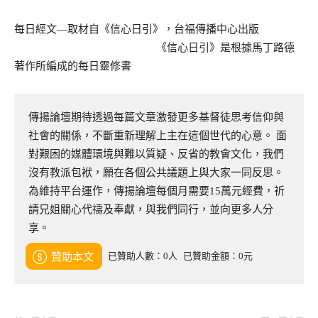
每日經文—取材自《信心日引》，台福傳播中心出版
《信心日引》是根據馬丁路德
著作所編成的每日靈修書
傳揚論壇期待透過每篇文章激發更多基督徒思考信仰與
社會的關係，不斷重新理解上主在這個世代的心意。 面
對艱困的媒體環境與難以質疑、反省的教會文化，我們
沒有教派包袱，願在各個公共議題上與大家一同反思。
為維持平台運作，傳揚論壇每個月需要15萬元經費，祈
請兄姐關心代禱及奉獻，與我們同行，並向更多人分
享。
已贊助人數：0人
已贊助金額：0元
贊助本文