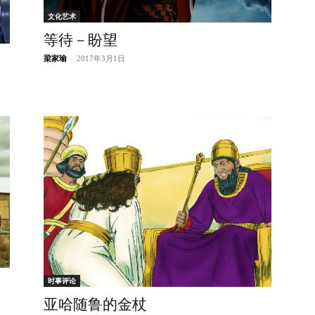
文化艺术
等待－盼望
梁家瑜
-
2017年3月1日
时事评论
亚哈随鲁的金杖