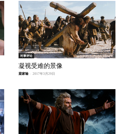
时事评论
凝视受难的景像
梁家瑜
-
2017年3月29日