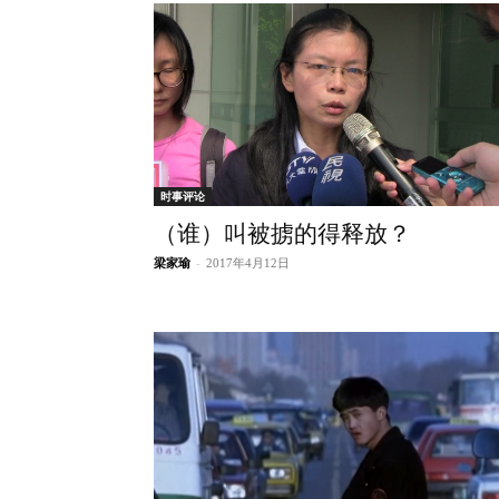
时事评论
（谁）叫被掳的得释放？
梁家瑜
-
2017年4月12日