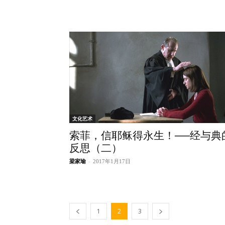
文化艺术
索菲，信耶稣得永生！──经与典
反思（二）
梁家瑜
-
2017年1月17日
1
2
3