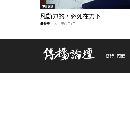
時事評論
凡動刀的，必死在刀下
洪聖斐
-
2016年10月4日
繁體
簡體