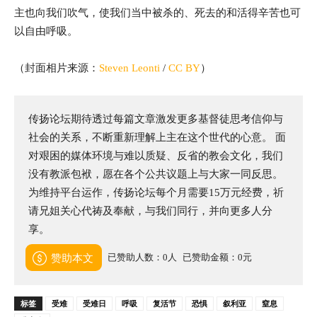
主也向我们吹气，使我们当中被杀的、死去的和活得辛苦也可
以自由呼吸。
（封面相片来源：
Steven Leonti
/
CC BY
）
传扬论坛期待透过每篇文章激发更多基督徒思考信仰与
社会的关系，不断重新理解上主在这个世代的心意。 面
对艰困的媒体环境与难以质疑、反省的教会文化，我们
没有教派包袱，愿在各个公共议题上与大家一同反思。
为维持平台运作，传扬论坛每个月需要15万元经费，祈
请兄姐关心代祷及奉献，与我们同行，并向更多人分
享。
已赞助人数：0人
已赞助金额：0元
赞助本文
标签
受难
受难日
呼吸
复活节
恐惧
叙利亚
窒息