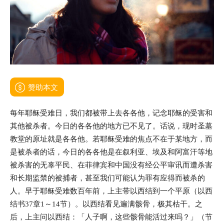
赞助本文
每年耶稣受难日，我们都被带上去各各他，记念耶稣的受害和
其他被杀者。今日的各各他的地方已不见了。话说，现时圣墓
教堂的原址就是各各他。若耶稣受难的焦点不在于某地方，而
是被杀者的话，今日的各各他是在叙利亚、埃及和阿富汗等地
被杀害的无辜平民、在菲律宾和中国没有经公平审讯而遭杀害
和长期监禁的被捕者，甚至我们可能认为罪有应得而被杀的
人。早于耶稣受难数百年前，上主带以西结到一个平原（以西
结书37章1～14节）。以西结看见遍满骸骨，极其枯干。之
后，上主问以西结：「人子啊，这些骸骨能活过来吗？」（节