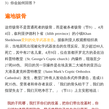
3）你会如何回答？
遍地骇骨
这些骇骨不是普通死者的骇骨，而是被杀者骇骨（节9）。4月
4日，叙利亚伊德利卜省（Idlib province）的小镇Khan
Sheikhoun
受到的化学武器攻击
。据叙利亚人权观察组织表
示，当地居民出现被化学武器攻击的生理反应。至少超过80人
死亡，其中有27名儿童。4月9日，位在首都开罗北方的圣佐治
科普特教堂（St. George’s Coptic church）内爆炸，现场至少
27死60伤。 同日的另一宗爆炸是在埃及第二大城市的亚历山
大港圣麦克科普特教堂（Saint Mark’s Coptic Orthodox
Cathedral）发生，教堂门外有人发动自杀式炸弹袭击，造成11
死35伤。受害者和幸存者哀叹，「我们的骨头枯干了，我们的
指望失去了，我们灭绝净尽了。」（节11）上主安慰地说：
我的子民哪，我打开你们的坟墓，把你们带出坟墓时，你