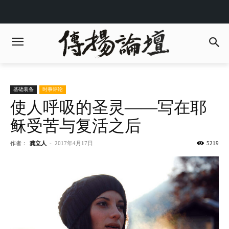
基础装备
时事评论
使人呼吸的圣灵——写在耶
稣受苦与复活之后
作者：
龚立人
-
2017年4月17日
5219