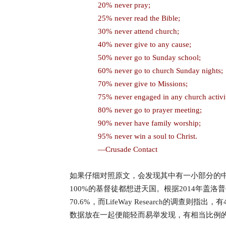
20% never pray;
25% never read the Bible;
30% never attend church;
40% never give to any cause;
50% never go to Sunday school;
60% never go to church Sunday nights;
70% never give to Missions;
75% never engaged in any church activi
80% never go to prayer meeting;
90% never have family worship;
95% never win a soul to Christ.
—Crusade Contact
如果仔细对照原文，会发现其中有一小部分的
100%的基督徒都想进天国。根据2014年盖
70.6%，而LifeWay Research的调
数据放在一起便能轻而易举发现，有相当比例