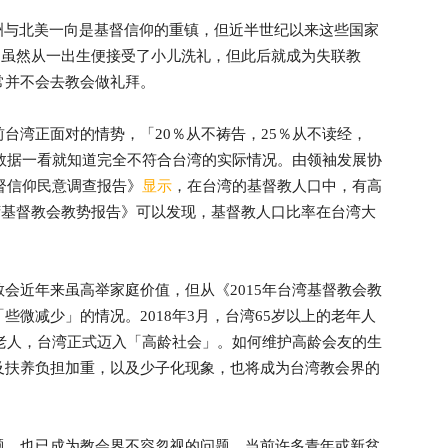
洲与北美一向是基督信仰的重镇，但近半世纪以来这些国家
，虽然从一出生便接受了小儿洗礼，但此后就成为失联教
常并不会去教会做礼拜。
台湾正面对的情势，「20％从不祷告，25％从不读经，
些数据一看就知道完全不符合台湾的实际情况。由领袖发展协
基督信仰民意调查报告》
显示
，在台湾的基督教人口中，有高
台湾基督教会教势报告》可以发现，基督教人口比率在台湾大
会近年来虽高举家庭价值，但从《2015年台湾基督教会教
微减少」的情况。2018年3月，台湾65岁以上的老年人
是老人，台湾正式迈入「高龄社会」。如何维护高龄会友的生
及扶养负担加重，以及少子化现象，也将成为台湾教会界的
题，也已成为教会界不容忽视的问题。当前许多青年或新贫