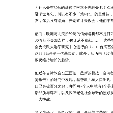
为什么会有30%的基督徒根本不去教会呢？欧
逐渐世俗化，所以有不少「第N代」的基督徒
友，尔后只有结婚、告别式才去教会，他们平
然而，欧洲与北美所经历的信仰危机却不是目前
30％从不参加崇拜，40％从不奉献……」这
会委托政大选举研究中心进行的《2010台湾
达33.8%是第一代基督徒。此外，从历来《
致仍维持增长的趋势。
但近年台湾教会也正面临一些新的挑战，台湾教
势报告》的研究中发现，基督教儿童人口出现「些
口已突破百分之14，亦即每7个人中就有1个
活品质与尊严，以及因应老化社会导致的照顾
一大挑战。
除了少子化、高龄化的问题，低薪与过劳的问