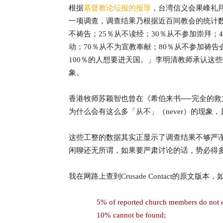
根据
基督教论坛报的报导
，台湾信义会果峰礼拜堂
一项调查，调查结果乃根据近百间教会的统计数
不祷告；25％从不读经；30％从不参加崇拜；
动；70％从不为宣教奉献；80％从不参加祷告
100％的人想要进天国。」李明清教师承认这
象。
香港牧师苏颖智也曾在《希伯来书──完全的
为什么会有这么多「从不」（never）的现
这些工整的数据其实正显示了调查结果不够严谨
闲聊还无所谓，如果要严肃讨论的话，势必得
我在网路上查到Crusade Contact的原文版本，
5% of reported church members do not e
10% cannot be found;