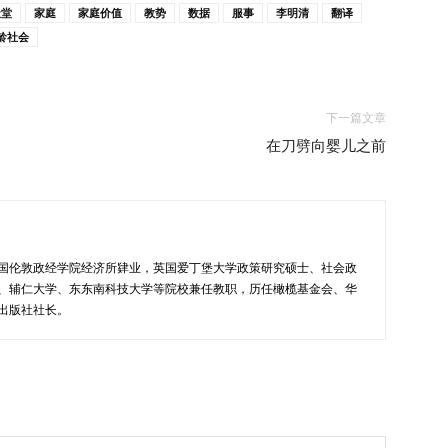
天堂
家庭
家庭价值
教势
数据
服事
李明清
翻译
龄社会
下一篇文章
在刀劈向婴儿之前
国伦敦政经学院经济所肄业，英国爱丁堡大学政策研究硕士、社会政
、辅仁大学、东东南科技大学等院校兼任教职，历任橄榄基金会、华
出版社社长。