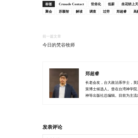
标签
Crusade Contact
世俗化
低薪
坐花轿上
聚会
苏颖智
解读
调查
过劳
郑超睿
高
前一篇文章
今日的梵谷牧师
郑超睿
长老会友，台大政治系学士，英
策博士候选人。曾在台湾神学院
神等出版社总编辑。目前为主流
发表评论