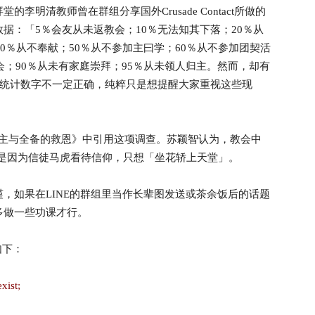
的李明清教师曾在群组分享国外Crusade Contact所做的
据：「5％会友从未返教会；10％无法知其下落；20％从
40％从不奉献；50％从不参加主曰学；60％从不参加团契活
会；90％从未有家庭崇拜；95％从未领人归主。然而，却有
些统计数字不一定正确，纯粹只是想提醒大家重视这些现
救主与全备的救恩》中引用这项调查。苏颖智认为，教会中
象，是因为信徒马虎看待信仰，只想「坐花轿上天堂」。
，如果在LINE的群组里当作长辈图发送或茶余饭后的话题
多做一些功课才行。
如下：
xist;