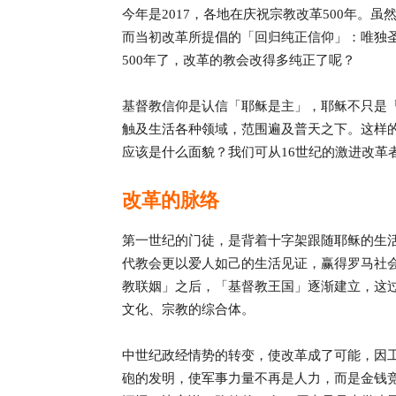
今年是2017，各地在庆祝宗教改革500年。
而当初改革所提倡的「回归纯正信仰」：唯独
500年了，改革的教会改得多纯正了呢？
基督教信仰是认信「耶稣是主」，耶稣不只是
触及生活各种领域，范围遍及普天之下。这样的
应该是什么面貌？我们可从16世纪的激进改革
改革的脉络
第一世纪的门徒，是背着十字架跟随耶稣的生
代教会更以爱人如己的生活见证，赢得罗马社
教联姻」之后，「基督教王国」逐渐建立，这
文化、宗教的综合体。
中世纪政经情势的转变，使改革成了可能，因
砲的发明，使军事力量不再是人力，而是金钱