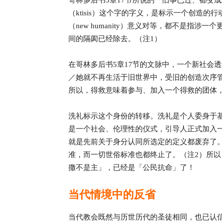
哥林多后书5章17节所说的「旧事已过、都变
（ktisis）这个字的字义，是标示一个创造的
（new humanity）意义对等，都不是指
间的隔阂已经除去。（注1）
在哥林多后书5章17节的文脉中，一个新社会
／她就不再生活于旧世界中，受旧的创造次序
所以，得救意味着参与、加入一个得救的团体
洗礼标示这个身份的转移。洗礼是个人委身于
是一个社会、伦理性的仪式，引导人正式加入一个新
就是先前关于身分认同所选定的定义都废弃了
准，而一切世俗标准也都终止了。（注2）所
撒不是主」，已经是「公民抗命」了！
当代情境中的反省
当代教会既然与历世历代的圣徒相同，也已认