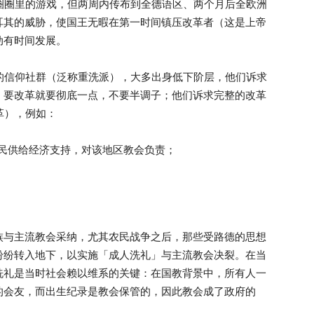
圈圈里的游戏，但两周内传布到全德语区、两个月后全欧洲
耳其的威胁，使国王无暇在第一时间镇压改革者（这是上帝
动有时间发展。
的信仰社群（泛称重洗派），大多出身低下阶层，他们诉求
，要改革就要彻底一点，不要半调子；他们诉求完整的改革
革），例如：
民供给经济支持，对该地区教会负责；
族与主流教会采纳，尤其农民战争之后，那些受路德的思想
纷纷转入地下，以实施「成人洗礼」与主流教会决裂。在当
洗礼是当时社会赖以维系的关键：在国教背景中，所有人一
的会友，而出生纪录是教会保管的，因此教会成了政府的