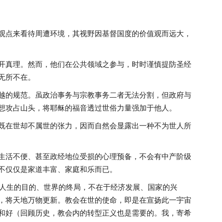
观点来看待周遭环境，其视野因基督国度的价值观而远大，
开真理。然而，他们在公共领域之参与，时时谨慎提防圣经
无所不在。
越的规范。虽政治事务与宗教事务二者无法分割，但政府与
想攻占山头，将耶稣的福音透过世俗力量强加于他人。
既在世却不属世的张力，因而自然会显露出一种不为世人所
生活不便、甚至政经地位受损的心理预备，不会有中产阶级
不仅仅是家道丰富、家庭和乐而已。
解到人生的目的、世界的终局，不在于经济发展、国家的兴
，将天地万物更新。教会在世的使命，即是在宣扬此一宇宙
和好（回顾历史，教会内的转型正义也是需要的。我，寄希