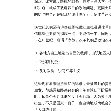
深远。比方说，路德的95条，原本只是大学小
都知道，就成了教廷棘手的政治问题。更因土
的护理吗？还是撒旦的诡计呢？），使改革运
16世纪其实还有许多组织松散却主张激进改革
信耶稣也要信的彻底一点，不能信一半。同理
（在16世纪，所谓「宗教」改革其实是政治改
各地方自主地选出自己的牧师，由该地区人
取消高利贷；
反对教阶，崇尚平等主义。
这些现在看来理所当然的诉求，未被当时的贵
启发、却感觉被路德背弃的非革命派低下阶层
时，这是个会判死刑的反社会行动，因为婴儿
出生，不只是国家一份子，也自动地成为教会
「人口统计局」。