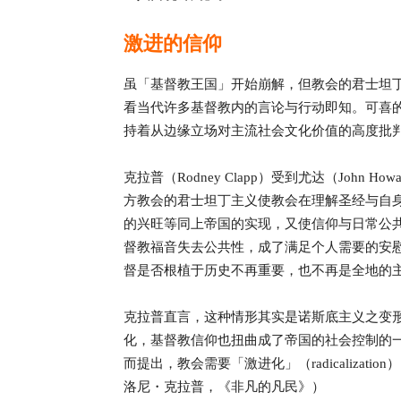
激进的信仰
虽「基督教王国」开始崩解，但教会的君士坦
看当代许多基督教内的言论与行动即知。可喜
持着从边缘立场对主流社会文化价值的高度批
克拉普（Rodney Clapp）受到尤达（John Howa
方教会的君士坦丁主义使教会在理解圣经与自
的兴旺等同上帝国的实现，又使信仰与日常公
督教福音失去公共性，成了满足个人需要的安
督是否根植于历史不再重要，也不再是全地的
克拉普直言，这种情形其实是诺斯底主义之变
化，基督教信仰也扭曲成了帝国的社会控制的
而提出，教会需要「激进化」（radicaliza
洛尼・克拉普，《非凡的凡民》）