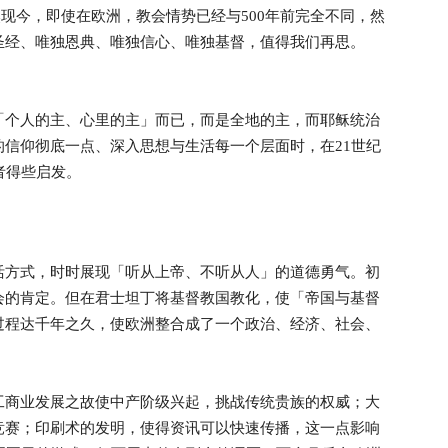
虽然现今，即使在欧洲，教会情势已经与500年前完全不同，然
圣经、唯独恩典、唯独信心、唯独基督，值得我们再思。
「个人的主、心里的主」而已，而是全地的主，而耶稣统治
信仰彻底一点、深入思想与生活每一个层面时，在21世纪
者得些启发。
活方式，时时展现「听从上帝、不听从人」的道德勇气。初
会的肯定。但在君士坦丁将基督教国教化，使「帝国与基督
过程达千年之久，使欧洲整合成了一个政治、经济、社会、
工商业发展之故使中产阶级兴起，挑战传统贵族的权威；大
竞赛；印刷术的发明，使得资讯可以快速传播，这一点影响