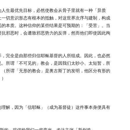
为人生最优先目标，必然使教会从骨子里就有一种「异质
上一切意识形态有根本的抵触，对这世界次序与建制，构成
恶的本质。这种信仰的某些结果是可预期的：「受苦」。当
对抗邪恶时，会遭致邪恶势力的反弹，然而他们即使因此殉
弄，完全是由那些归信耶稣基督的人所组成。因此，也必然
见。所谓「不可见的」教会，是因我们太眇小、太短暂，所
。（所谓「无形的教会」是奥古斯丁的发明，他区分有形的
。）
的理解，因为「信耶稣」（成为基督徒）这件事本身便具有