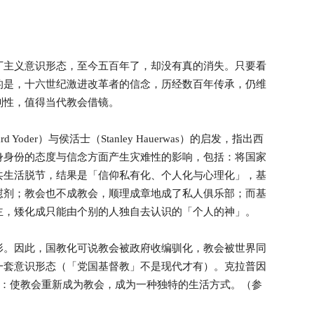
丁主义意识形态，至今五百年了，却没有真的消失。只要看
的是，十六世纪激进改革者的信念，历经数百年传承，仍维
判性，值得当代教会借镜。
rd Yoder）与侯活士（Stanley Hauerwas）的启发，指出西
身身份的态度与信念方面产生灾难性的影响，包括：将国家
共生活脱节，结果是「信仰私有化、个人化与心理化」，基
慰剂；教会也不成教会，顺理成章地成了私人俱乐部；而基
主，矮化成只能由个别的人独自去认识的「个人的神」。
形。因此，国教化可说教会被政府收编驯化，教会被世界同
一套意识形态（「党国基督教」不是现代才有）。克拉普因
tion）：使教会重新成为教会，成为一种独特的生活方式。（参