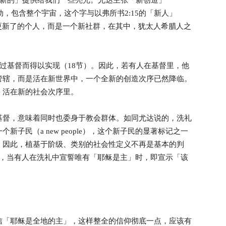
成新的」提供给我们一些亮光。尤达主张「新创造」
行动，包含整个宇宙，这个字与以弗所书2:15的「新人」
涉一个更新了的个人，而是一个新社群，在其中，犹太人希腊人之
透过基督而得以实现（18节）。因此，若有人在基督里，他
管辖，而是活在新世界中，一个全新的创造次序已然降临。
，活在新的社会次序里。
基督，意味着同时也委身于教会群体。如同尤达说的，洗礼
子民（a new people），这个新子民的显著标记之一
。因此，植基于阶级、类别的社会性定义不再是基本的判
以，当有人在洗礼中宣誓唯有「耶稣是主」时，即宣示「该
信「耶稣是全地的主」，这样整全的信仰彻底一点，应该有