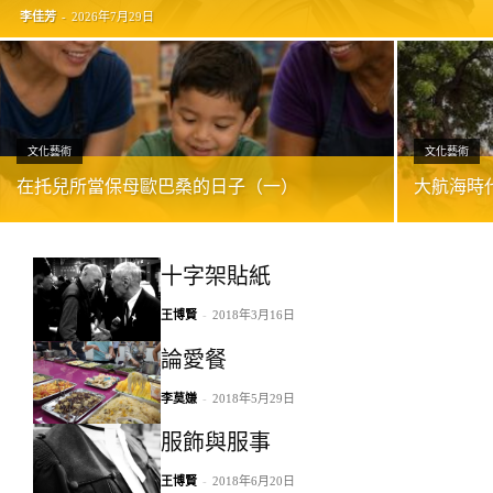
李佳芳
-
2026年7月29日
文化藝術
文化藝術
在托兒所當保母歐巴桑的日子（一）
大航海時
十字架貼紙
王博賢
-
2018年3月16日
論愛餐
李莫嫌
-
2018年5月29日
服飾與服事
王博賢
-
2018年6月20日