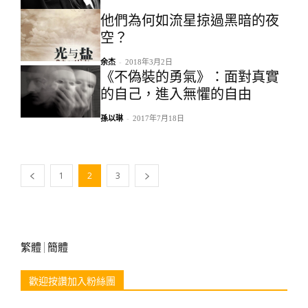
他們為何如流星掠過黑暗的夜
空？
余杰
-
2018年3月2日
《不偽裝的勇氣》：面對真實
的自己，進入無懼的自由
孫以琳
-
2017年7月18日
1
2
3
繁體
簡體
歡迎按讚加入粉絲團