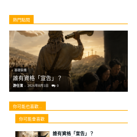
熱門點閱
基礎裝備
文
誰有資格「宣告」？
台
游任濱
-
2026年8月5日
0
李
你可能也喜歡...
你可能會喜歡
誰有資格「宣告」？