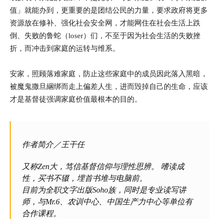
值」就能办到，更重要的是团结公民的力量，要求政府将更多
资源放在修补、强化社会安全网，才能网住在社会生活上跌
倒、失败的鲁蛇（loser）们，不至于因为社会生活的失败挫
折，而冲击到家庭的运转与维系。
安家，照顾落难家庭，防止这些家庭中的成员因此落入黑暗，
被魔鬼撒旦綑绑而走上偏差人生，进而毁掉自己的生命，应该
才是基督徒强调家庭价值最根本的目的。
作者简介／王干任
又称Zen大，笃信基督信仰与理性思辨。 嗜读成
性，买书不辍，埋首书堆与电脑前。
目前为全职文字出版Soho族，同时是专业读写讲
师，与Mr.6、农训中心、中国生产力中心等单位有
合作课程。