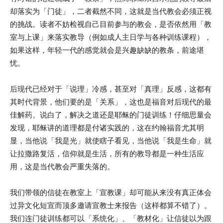
却落实为「门徒」，二者截然不同，这就是当代教会必须正视
的挑战。读者不妨检视自己目前参与的教会，是否依然用「教
室与上课」来落实教导（例如成人主日学与各种训练课程），
如果这样，年轻一代的感觉就会是兴趣缺缺的教条，前途堪
忧。
后现代已经对于「说理」冷感，甚至对「真理」反感，这都有
其时代背景，他们要的是「关系」，这也是福音对后现代的最
佳解药。说白了，解决之道还是耶稣的门徒训练！仔细思量会
发现，耶稣讲的道理都是付诸实践的，这在约翰福音尤其明
显，当他说「我是光」就使瞎子看见，当他说「我是生命」就
让拉撒路复活，信仰就是生活，所有的教导都是一种生活应
用，这是当代教会严重失落的。
我们带领的信徒在教室上「宣教课」却可能从来没有真正体会
过异文化短宣而顶多邀请宣教士来报告（这样都算不错了）。
我们连门徒训练都可以「系统化」、「教材化」让信徒以为跟