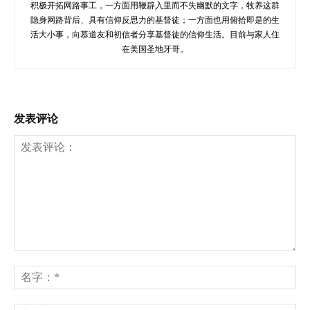
积极开拓网路事工，一方面用鞭辟入里而不失幽默的文字，牧养这群
隐身网路背后、具有信仰反思力的基督徒；一方面也用俯拾即是的生
活大小事，向慕道友和初信者分享基督徒的信仰生活。目前与家人住
在美国圣地牙哥。
发表评论