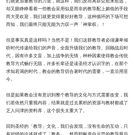
们就更加重教导的力道，就这样，我们反而离群众愈来愈远，
却又眼睁睁看着一些教会采用似是而非的教导配上媚俗的手段
而大受欢迎，我们就更觉得要好好教导，这种循环的下场可想
而知，我们最终只能无能为力叹一声「神掌权」！
但是事实真是这样吗？当然不是！我们这群教导者必须谦卑倾
听时代传递给我们的声音，全面升级我们的教导。回顾战后时
代，因有许多文盲，加上战争的无情，种种因素使得教会传统
教导方式畅行无阻，许多长辈还是读圣经才认识字的，在那个
求知若渴的时代，教会的教导切合著时代的需要，一直沿用至
今。
但是如果教会没有意识到整个教导的文化与方式需要改变，我
们若依然只重视内容，结果就是过去累积的资源与教材都成了
乏人问津的资料库，这个损失太重大了。
回到圣经的「教导」文化，我们会发现，没有生命的互动，只
有对错的论述就成了「教条」，然而耶稣亲自示范的教导最后