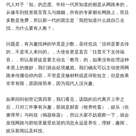
代人对于「知」的态度。年轻一代所知道的都是从网路来的，
从修车到投资甚至育儿与婚姻，所有的专家都在网路上，而且
多数是免费，所以新一代的观念是「我想知道什么就自己去
找，为什么要有人教？」
问题是，有兴趣找神的毕竟是少数，圣经也说「信仰是要去传
的，不是等人来问的」，大使命更是直言「往普天下去传福
音」，所以基督徒是要主动去「教导」的，如果没有处理这种
本质上的微妙，我们就会处境尴尬。我们确实可以主动使用网
路来传播信仰内容，不管是灵修材料或是诗歌短文，但是效果
非常有限，原因很简单，因为现代人没兴趣。
如果回到创世记第四章，我们看见，该隐的后代离开上帝之
后，只对三件事有兴趣，那就是财富（牧养牲畜），娱乐（吹
箫弹琴）与科技（铜器铁器），所以大家不妨观察一下，就会
发现网路与群组里最受欢迎的消息永远是养生，理财，趣闻，
娱乐新闻以及科技。