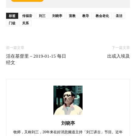
标签
传福音
刘三
刘晓亭
宣教
教导
教会老化
圣洁
门徒
关系
前一篇文章
下一篇文章
活在基督里－2019-01-15 每日
出或入埃及
经文
刘晓亭
牧师，又称刘三，20年来在好消息频道主持「刘三讲古」节目。近年