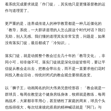
着系统完成要求就是「作门徒」，其实他只是更懂基督教的运
作与道理罢了。
更严重的是，连养成传道人的神学教育都是一种几近僵化的
「教导」系统，一大群讲道理的人怎么跟这个时代对话？我们
无助，别人无感。我们懂的道理其实非常宝贵，问题是，如果
没有落实门徒，最后都成了「冷知识」。
落实门徒，就是动摇整个教会过去几十年的「教导文化」，非
同小可，却非做不可。落实门徒就是深化信徒皆祭司，要让平
信徒从教会走出去，把教会带出去，而不是一直要求他们花时
间投入教会活动，传统封闭式的教会观念要彻底改变。
以「狮子王」动画闻名的刘大伟弟兄曾经形容：「教会就是一
群球员，每周在教堂这个健身房练身体，牧师就是教练，每周
画战术，大家都非常用心，甚至牺牲了家庭的周末，球员个头
也练得很大，每次结束彼此搭肩的精神喊话就是『阿门』与