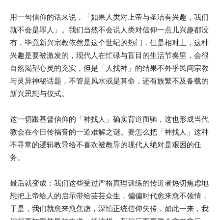
用一句信仰的话来说，「如果人类对上帝与圣洁有兴趣，我们
就不会是罪人」。我们当然不会说人类对信仰一点儿兴趣都没
有，毕竟新兴宗教依然是这个世纪的热门，但是相对上，这种
兴趣是要被激发的，现代人在忙碌与盲目的生活节奏里，会很
自然渴望心灵的充实，但是「人找神」的结果不外乎民间宗教
与灵异神秘话题，不管是风水或是算命，还有族繁不及备载的
新兴思想与仪式。
这一切跟基督信仰的「神找人」确实背道而驰，这也形成当代
教会在今日传福音的一道难解之谜。要怎么把「神找人」这种
不寻常的逻辑教导给不喜欢被教导的现代人绝对是艰困的任
务。
最后就变成：我们这些受过严格真理训练的传道者热切焦虑地
想把上帝给人的启示带给芸芸众生，偏偏时代愈来愈不领情，
于是，我们就愈来愈焦虑，深怕正统信仰失传，如此一来，我